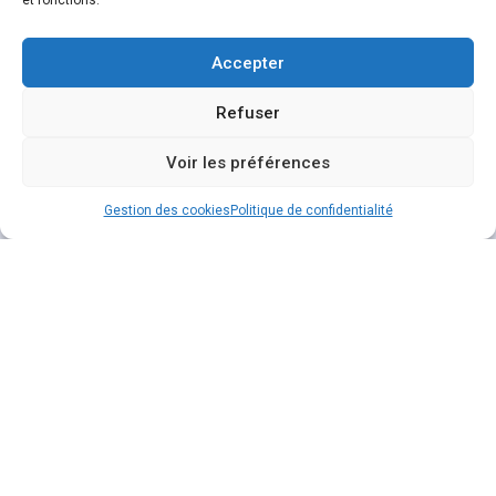
et fonctions.
Accepter
Refuser
Voir les préférences
Gestion des cookies
Politique de confidentialité
COCKTAIL & CO
04 34 35 12 30
06 66 46 92 02 / 06 13 41 29 42
contact@cocktailnco.com