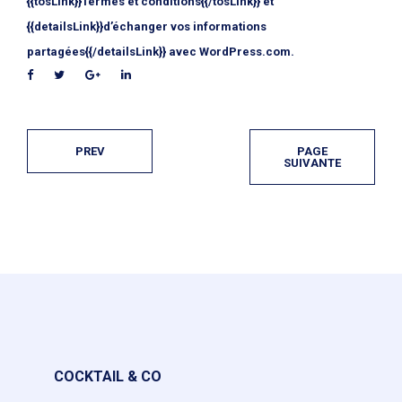
{{tosLink}}Termes et conditions{{/tosLink}} et
{{detailsLink}}d’échanger vos informations
partagées{{/detailsLink}} avec WordPress.com.
PREV
PAGE
SUIVANTE
COCKTAIL & CO