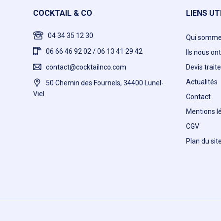
COCKTAIL & CO
LIENS UT
04 34 35 12 30
Qui somme
06 66 46 92 02 / 06 13 41 29 42
Ils nous on
contact@cocktailnco.com
Devis traite
Actualités
50 Chemin des Fournels, 34400 Lunel-
Viel
Contact
Mentions l
CGV
Plan du sit